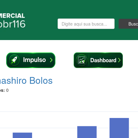
Busc
ashiro Bolos
os:
0